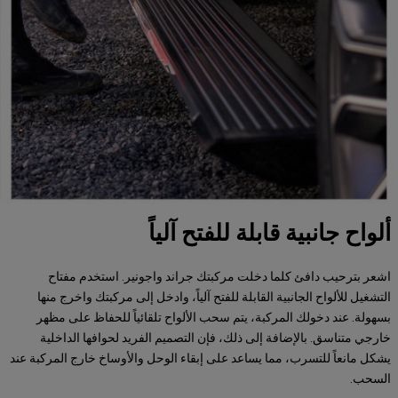
ألواح جانبية قابلة للفتح آلياً
اشعر بترحيب دافئ كلما دخلت مركبتك جراند واجونير. استخدم مفتاح
التشغيل للألواح الجانبية القابلة للفتح آلياً، وادخل إلى مركبتك واخرج منها
بسهولة. عند دخولك المركبة، يتم سحب الألواح تلقائياً للحفاظ على مظهر
خارجي متناسق. بالإضافة إلى ذلك، فإن التصميم الفريد لحوافها الداخلية
يشكل مانعاً للتسرب، مما يساعد على إبقاء الوحل والأوساخ خارج المركبة عند
السحب.