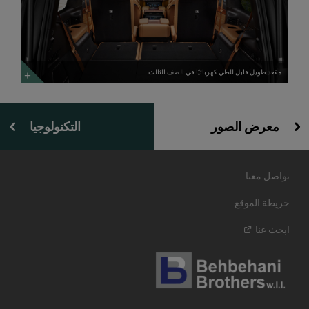
شاشة
قابل
الراكب
للطي
الأمامي
كهربائيًا
بشكل
في
صحيح'>
الصف
</span>
الثالث
</span>
استكشف
استكشف
المزيد
مقعد طويل قابل للطي كهربائيًا في الصف الثالث
المزيد
معرض الصور
التكنولوجيا
تواصل معنا
خريطة الموقع
ابحث
عنا