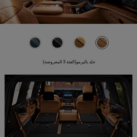
جلد باليرمو(الفئة 3 المعروضة)