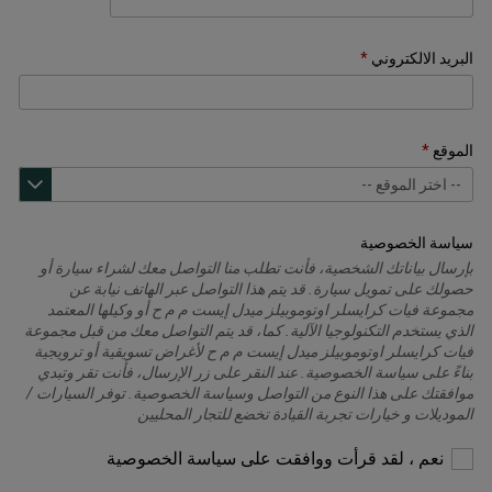
البريد الالكتروني
الموقع
سياسة الخصوصية
بإرسال بياناتك الشخصية، فأنت تطلب منا التواصل معك لشراء سيارة أو
حصولك على تمويل سيارة. قد يتم هذا التواصل عبر الهاتف نيابة عن
مجموعة فيات كرايسلر اوتوموبيلز ميدل إيست م م ح أو وكيلها المعتمد
الذي يستخدم التكنولوجيا الآلية. كما، قد يتم التواصل معك من قبل مجموعة
فيات كرايسلر اوتوموبيلز ميدل إيست م م ح لأغراض تسويقية أو ترويجية
بناءً على سياسة الخصوصية. عند النقر على زر الإرسال، فأنت تقر وتبدي
موافقتك على هذا النوع من التواصل وسياسة الخصوصية. توفر السيارات /
الموديلات و خيارات تجربة القيادة تخضع للتجار المحليين
يرجى
نعم ، لقد قرأت ووافقت على سياسة الخصوصية
التحديد