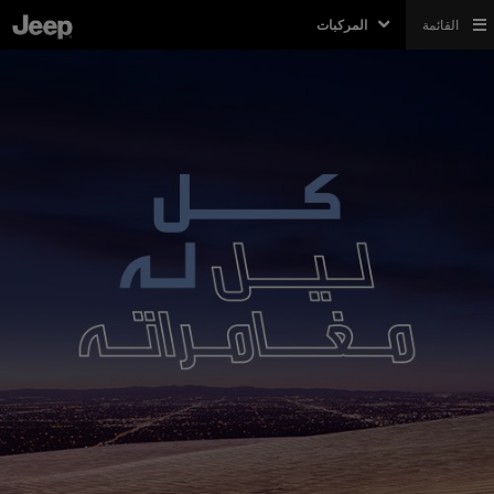
القائمة
المركبات