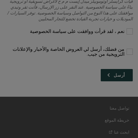
فيات كرايسلر اوتوموبيلز ميدل إيست م م ح لأغراض تسويقية أو ترويجية
بناءً على سياسة الخصوصية. عند النقر على زر الإرسال، فأنت تقر وتبدي
موافقتك على هذا النوع من التواصل وسياسة الخصوصية. توفر السيارات /
الموديلات و خيارات تجربة القيادة تخضع للتجار المحليين
يرجى
نعم ، لقد قرأت ووافقت على سياسة الخصوصية
التحديد
للمتابعة
من فضلك، أرسل لي العروض الخاصة والأخبار والإعلانات
الترويجية من جيب.
تواصل معنا
خريطة الموقع
ابحث
عنا