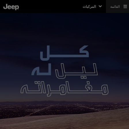
القائمة
المركبات