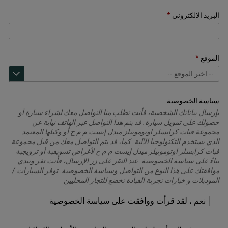
البريد الالكتروني
الموقع
سياسة الخصوصية
بإرسال بياناتك الشخصية، فأنت تطلب منا التواصل معك لشراء سيارة أو
حصولك على تمويل سيارة. قد يتم هذا التواصل عبر الهاتف نيابة عن
مجموعة فيات كرايسلر اوتوموبيلز ميدل إيست م م ح أو وكيلها المعتمد
الذي يستخدم التكنولوجيا الآلية. كما، قد يتم التواصل معك من قبل مجموعة
فيات كرايسلر اوتوموبيلز ميدل إيست م م ح لأغراض تسويقية أو ترويجية
بناءً على سياسة الخصوصية. عند النقر على زر الإرسال، فأنت تقر وتبدي
موافقتك على هذا النوع من التواصل وسياسة الخصوصية. توفر السيارات /
الموديلات و خيارات تجربة القيادة تخضع للتجار المحليين
يرجى
نعم ، لقد قرأت ووافقت على سياسة الخصوصية
التحديد
للمتابعة