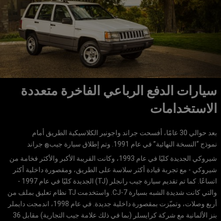
سيارات الدفع الرباعي الفاخرة متعددة
الاستخدامات
بعد حوالي 30 عامًا، أفسحت جراند واجونير الكلاسيكية الطريق أمام
نموذج “النسخة النهائية” في عام 1991. وتم إطلاق سيارة جيب
جراند
®
شيروكي الجديدة كليًا في عام 1993، وكانت القريبة الأكبر والأكثر فخامة من
شيروكي - مع تجربة قيادة أكثر سلاسة على الطريق، ومقصورة داخلية أكثر
اتساعًا. كما تم تقديم سيارة جيب رانجلر (TJ) الجديدة كليًا في عام 1997 -
والتي كانت شديدة الشبه بسيارة CJ-7. واستخدمت TJ نظام تعليق بملف من
أربع وصلات، وتميّزت بمقصورة داخلية جديدة. في عام 1998، اندمجت دايملر
بنز الألمانية مع شركة كرايسلر (بما في ذلك علامة جيب التجارية) مقابل 36