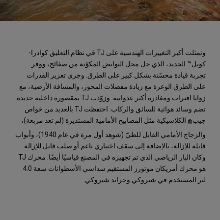
وتمثلت أكبر التغييرات الهندسية على TJ في نظام التعليق كوادرا-
كويل™ الجديد، الذي حل محل النوابض المكوّنة من صفائح، ووفر
تجربة قيادة محسّنة بشكل كبير على الطرق. وجرى تعزيز القدرات
على الطرق الوعرة مع زيادة مفصلات المحور، والمسافة الأرضية، مع
زوايا اقتراب ومغادرة أكثر عدوانية. وزوّدت TJ بمقصورة داخلية جديدة
تضم وسائد هوائية للسائق والركاب. احتفظت TJ بالعديد من خواص
جيب
الكلاسيكية مثل المصابيح الأمامية المستديرة (لم تعد مربعة)،
®
والزجاج الأمامي القابل للطيّ (شوهد أول مرة في عام 1940)، وأبواب
قابلة للإزالة، بالإضافة إلى سقف اختياري ناعم أو صلب قابل للإزالة.
وكان البار الرياضي الذي تم تجهيزه في المصنع قياسيًا أيضًا. محرك TJ
هو محرك أمريكان موتورز المستقيم سداسي الأسطوانات سعة 4.0
لتر المستخدم في شيروكي وجراند شيروكي.