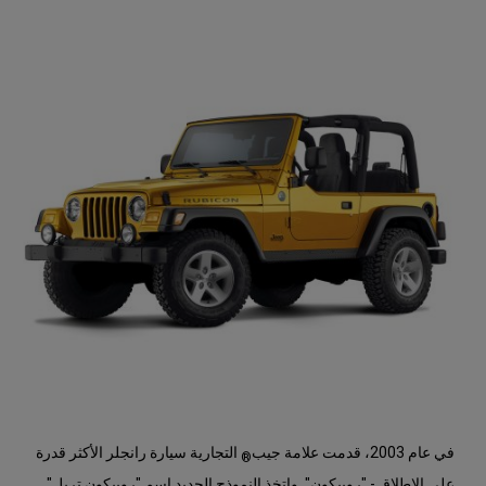
في عام 2003، قدمت علامة جيب
التجارية سيارة رانجلر الأكثر قدرة
®
على الإطلاق - "روبيكون". واتخذ النموذج الجديد اسم "روبيكون تريل"