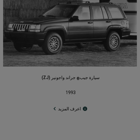
سيارة جيب
جراند واجونير (ZJ)
®
1993
اعرف المزيد