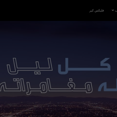
ب
فليكس كير